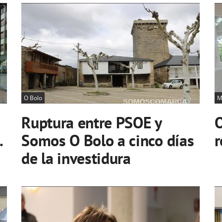
O Bolo
M
Ruptura entre PSOE y
.
Somos O Bolo a cinco días
r
de la investidura