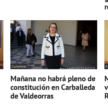
r
Carballeda
A
Mañana no habrá pleno de
M
constitución en Carballeda
v
de Valdeorras