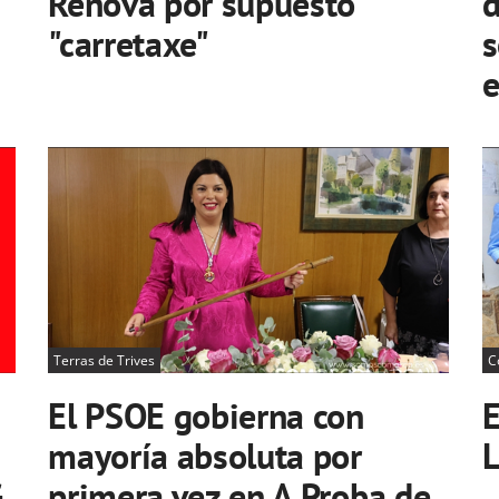
Renova por supuesto
d
"carretaxe"
s
e
Terras de Trives
C
El PSOE gobierna con
E
mayoría absoluta por
L
G
primera vez en A Proba de