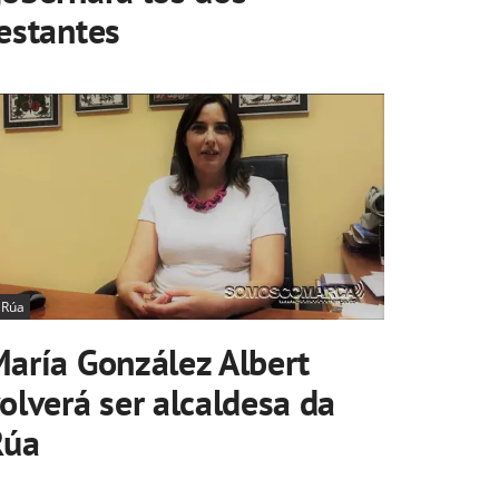
estantes
 Rúa
aría González Albert
olverá ser alcaldesa da
Rúa