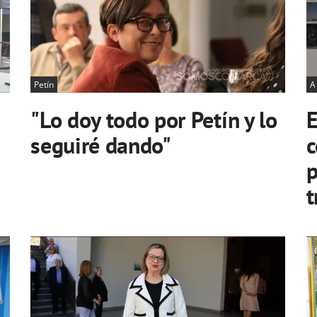
Petín
A
"Lo doy todo por Petín y lo
E
seguiré dando"
c
p
t