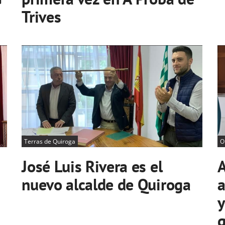
Trives
Terras de Quiroga
O
José Luis Rivera es el
A
nuevo alcalde de Quiroga
a
y
g