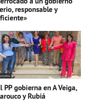
errocado a un gobierno
erio, responsable y
ficiente»
oncellos
l PP gobierna en A Veiga,
arouco y Rubiá