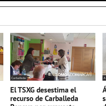
Carballeda
A
El TSXG desestima el
Á
recurso de Carballeda
s