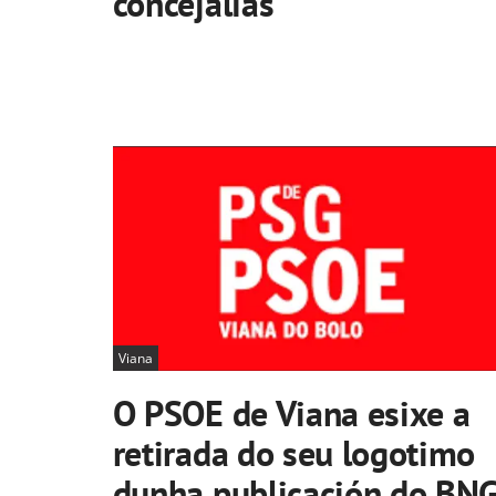
concejalías
Viana
O PSOE de Viana esixe a
retirada do seu logotimo
dunha publicación do BN