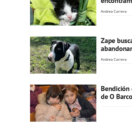
encontramo
Andrea Carrera
Zape busca
abandonaro
Andrea Carrera
Bendición 
de O Barc