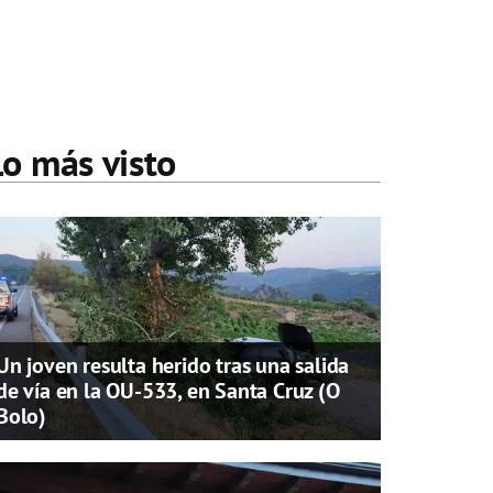
Lo más visto
Un joven resulta herido tras una salida
de vía en la OU-533, en Santa Cruz (O
Bolo)