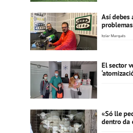
Así debes 
problemas 
Itzíar Marqués
El sector v
‘atomizaci
«Só lle pe
dentro da 