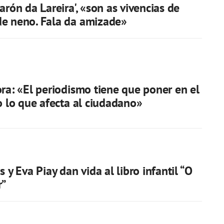
arón da Lareira', «son as vivencias de
e neno. Fala da amizade»
ora: «El periodismo tiene que poner en el
io lo que afecta al ciudadano»
s y Eva Piay dan vida al libro infantil “O
r”