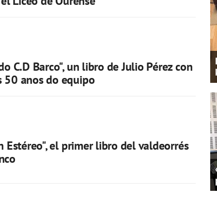
n el Liceo de Ourense
do C.D Barco", un libro de Julio Pérez con
s 50 anos do equipo
n Estéreo", el primer libro del valdeorrés
anco