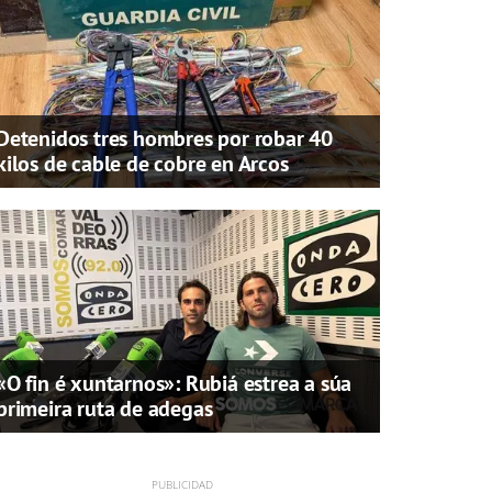
Detenidos tres hombres por robar 40
kilos de cable de cobre en Arcos
«O fin é xuntarnos»: Rubiá estrea a súa
primeira ruta de adegas