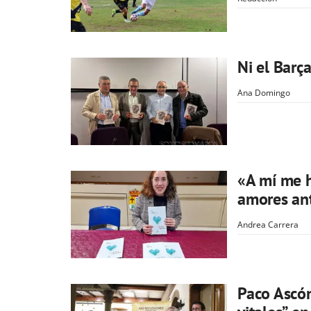
Ni el Barç
Ana Domingo
«A mí me h
amores an
Andrea Carrera
Paco Ascón