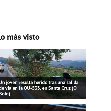
Lo más visto
Un joven resulta herido tras una salida
de vía en la OU-533, en Santa Cruz (O
Bolo)