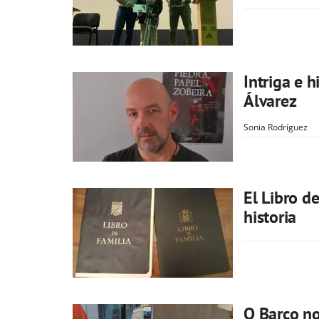
Intriga e h
Álvarez
Sonia Rodríguez
El Libro de
historia
O Barco no