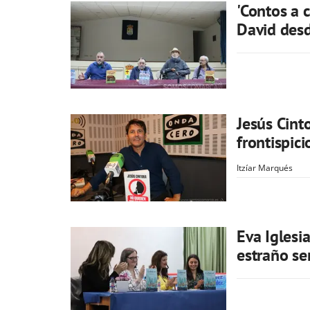
'Contos a c
David desd
Jesús Cint
frontispic
Itzíar Marqués
Eva Iglesia
estraño se