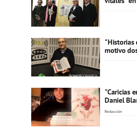
vitales” e
"Historias 
motivo do
"Caricias e
Daniel Bl
Redacción