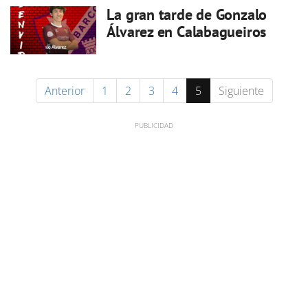
La gran tarde de Gonzalo
Álvarez en Calabagueiros
Anterior
1
2
3
4
5
Siguiente