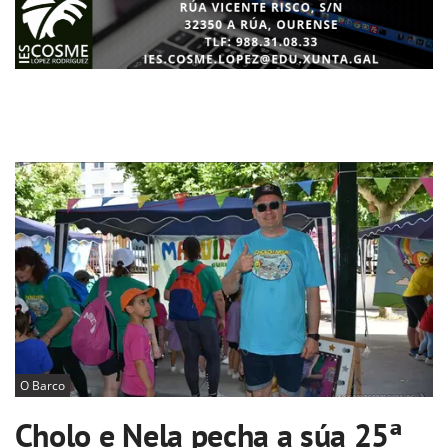
O Barco
Cholo e Nela pecha a súa 25ª