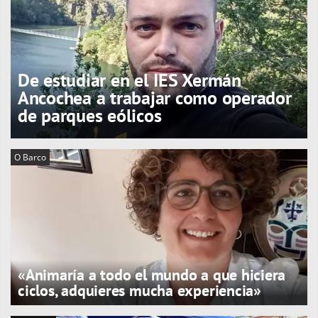
De estudiar en el IES Xermán
Ancochea a trabajar como operador
de parques eólicos
O Barco
«Animaría a todo el mundo a que hiciera
ciclos, adquieres mucha experiencia»