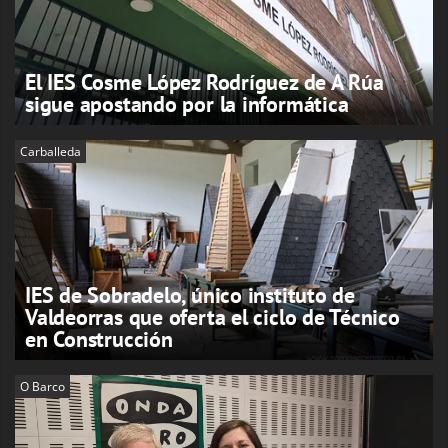
El IES Cosme López Rodríguez de A Rúa
sigue apostando por la informática
Carballeda
IES de Sobradelo, único instituto de
Valdeorras que oferta el ciclo de Técnico
en Construcción
O Barco