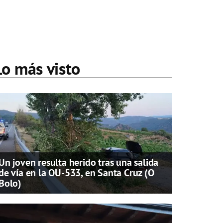
Lo más visto
Un joven resulta herido tras una salida
de vía en la OU-533, en Santa Cruz (O
Bolo)