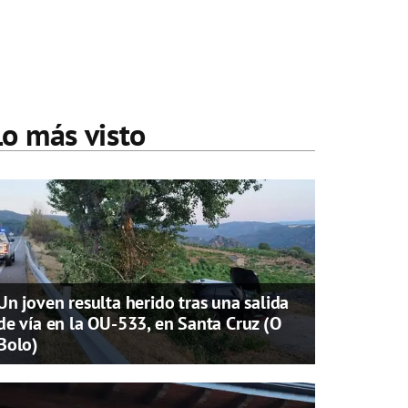
Lo más visto
Un joven resulta herido tras una salida
de vía en la OU-533, en Santa Cruz (O
Bolo)