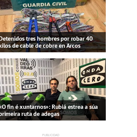
Detenidos tres hombres por robar 40
kilos de cable de cobre en Arcos
«O fin é xuntarnos»: Rubiá estrea a súa
primeira ruta de adegas