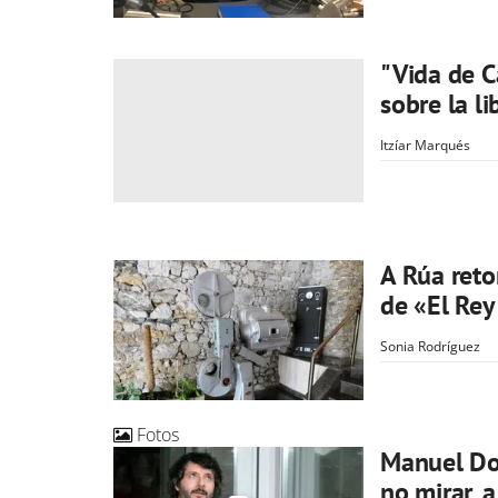
"Vida de C
sobre la li
Itzíar Marqués
A Rúa reto
de «El Rey
Sonia Rodríguez
Fotos
Manuel Do
no mirar, a