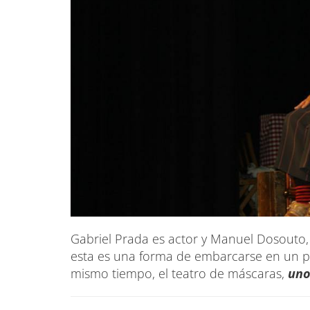
Gabriel Prada es actor y Manuel Dosouto
esta es una forma de embarcarse en un pr
mismo tiempo, el teatro de máscaras,
uno