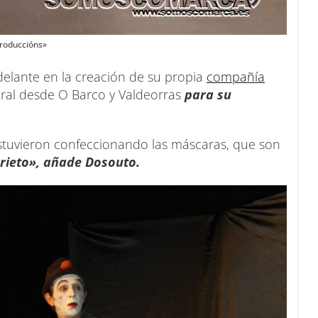
Produccións»
elante en la creación de su propia
compañía
ural desde O Barco y Valdeorras
para su
stuvieron confeccionando las máscaras, que son
rieto», añade Dosouto.