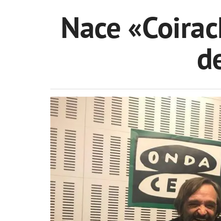
Nace «Coirac
d