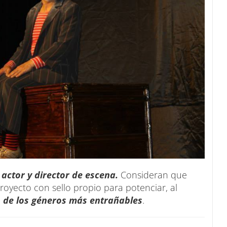
,
actor y director de escena.
Consideran que
oyecto con sello propio para potenciar, al
 de los géneros más entrañables
.