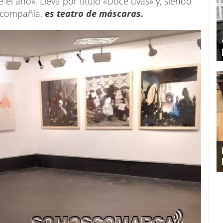
 el año». Lleva por título «Doce uvas» y, siendo
va compañía,
es teatro de máscaras.