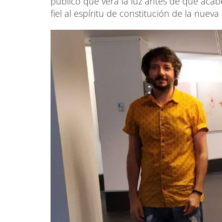
público que verá la luz antes de que acabe
fiel al espíritu de constitución de la nue