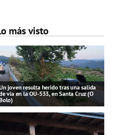
Lo más visto
Un joven resulta herido tras una salida
de vía en la OU-533, en Santa Cruz (O
Bolo)