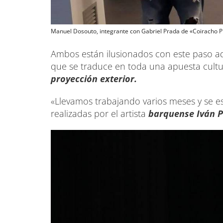
Manuel Dosouto, integrante con Gabriel Prada de «Coiracho 
Ambos están ilusionados con este paso ad
que se traduce en toda una apuesta cult
proyección exterior.
«Llevamos trabajando varios meses y se e
realizadas por el artista
barquense Iván P