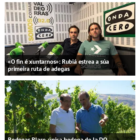
«O fin é xuntarnos»: Rubiá estrea a súa
primeira ruta de adegas
Bodegas Blare, única bodega de la DO