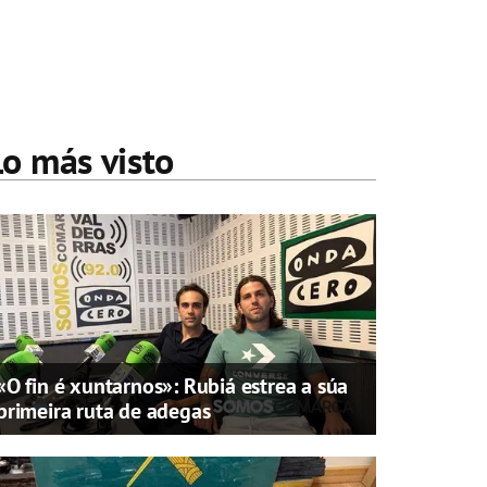
Lo más visto
«O fin é xuntarnos»: Rubiá estrea a súa
primeira ruta de adegas