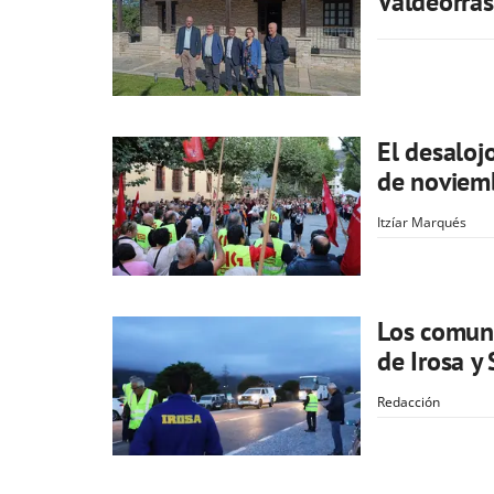
Valdeorras
El desaloj
de noviem
Itzíar Marqués
Los comune
de Irosa y
Redacción