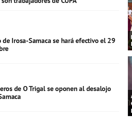
 son trabajadores de CUPA
o de Irosa-Samaca se hará efectivo el 29
bre
ros de O Trigal se oponen al desalojo
 Samaca