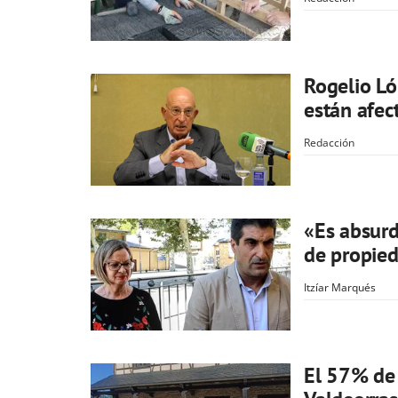
Rogelio Ló
están afe
Redacción
«Es absur
de propied
Itzíar Marqués
El 57% de 