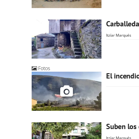
Carballeda
Itzíar Marqués
Fotos
El incendi
Suben los 
Itzíar Marqués