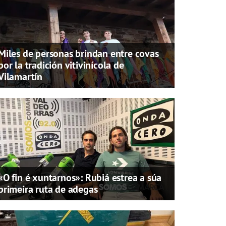
Miles de personas brindan entre covas
por la tradición vitivinícola de
Vilamartín
«O fin é xuntarnos»: Rubiá estrea a súa
primeira ruta de adegas