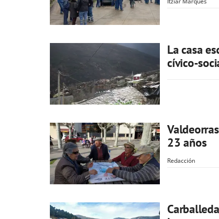
Itzíar Marqués
La casa es
cívico-soci
Valdeorras
23 años
Redacción
Carballeda