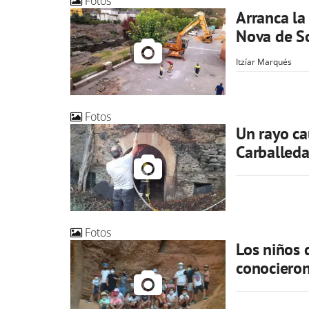
Fotos
Arranca la
Nova de S
Itzíar Marqués
Fotos
Un rayo ca
Carballed
Fotos
Los niños
conociero