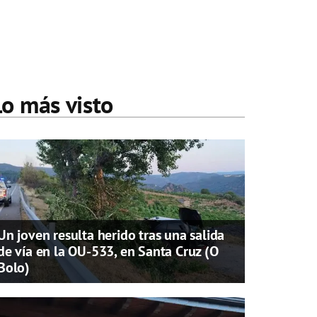
Lo más visto
Un joven resulta herido tras una salida
de vía en la OU-533, en Santa Cruz (O
Bolo)