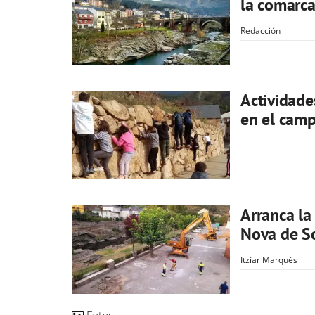
la comarc
Redacción
Actividade
en el cam
Arranca la
Nova de S
Itzíar Marqués