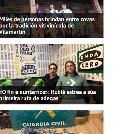
Miles de personas brindan entre covas
por la tradición vitivinícola de
Vilamartín
«O fin é xuntarnos»: Rubiá estrea a súa
primeira ruta de adegas