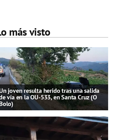
Lo más visto
Un joven resulta herido tras una salida
de vía en la OU-533, en Santa Cruz (O
Bolo)