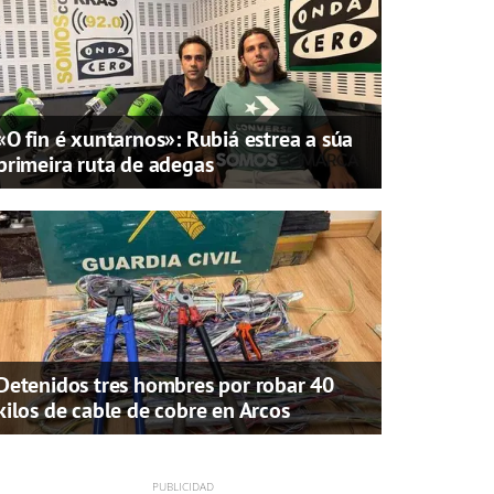
«O fin é xuntarnos»: Rubiá estrea a súa
primeira ruta de adegas
Detenidos tres hombres por robar 40
kilos de cable de cobre en Arcos