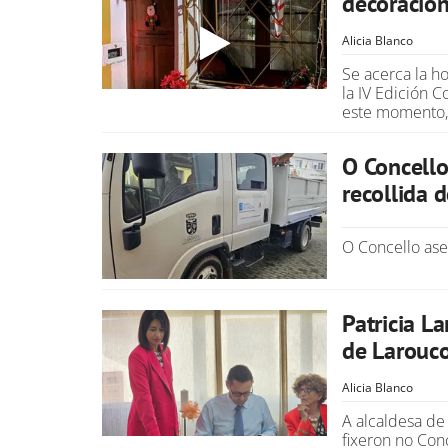
decoració
Alicia Blanco
Se acerca la ho
la IV Edición 
este momento, 
O Concello
recollida 
O Concello ase
Patricia L
de Larouc
Alicia Blanco
A alcaldesa de
fixeron no Con