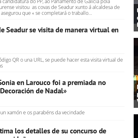
a candidatura do PP, ao Parlamento de Galicia pola
urense visitou as covas de Seadur xunto á alcaldesa de
asegurou que « se completará o traballo…
e Seadur se visita de manera virtual en
digo QR o una URL, se puede hacer esta visita virtual de
as
Sonia en Larouco foi a premiada no
«Decoración de Nadal»
un xamón e os parabéns da vecindade
tima los detalles de su concurso de