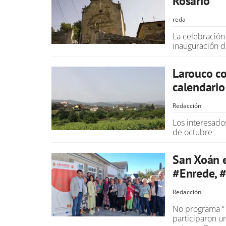
Rosario
reda
La celebración
inauguración d
Larouco co
calendari
Redacción
Los interesado
de octubre
San Xoán e
#Enrede, #
Redacción
No programa “ 
participaron u