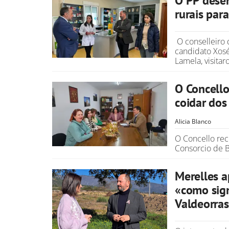
O PP desen
rurais para
O conselleiro
candidato Xosé
Lamela, visitar
O Concello
coidar dos
Alicia Blanco
O Concello rec
Consorcio de B
Merelles a
«como sign
Valdeorra