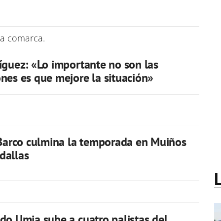
 la comarca.
íguez: «Lo importante no son las
nes es que mejore la situación»
 Barco culmina la temporada en Muiños
dallas
do Umia sube a cuatro palistas del