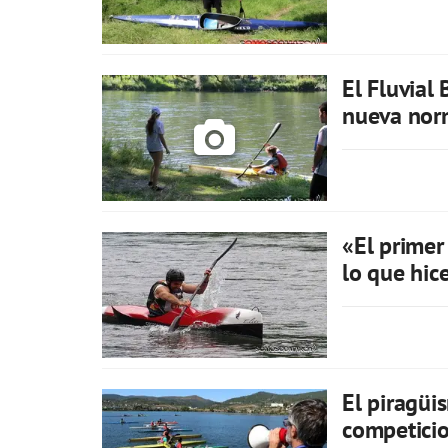
El Fluvial 
nueva nor
«El primer
lo que hic
El piragüi
competici