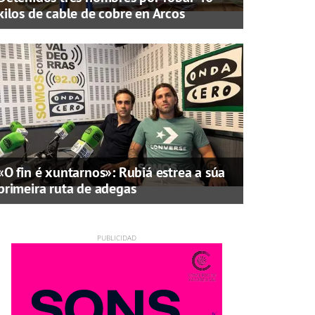
kilos de cable de cobre en Arcos
«O fin é xuntarnos»: Rubiá estrea a súa
primeira ruta de adegas