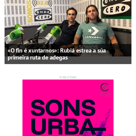
«O fin é xuntarnos»: Rubiá estrea a súa
primeira ruta de adegas