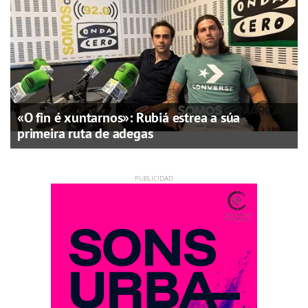
«O fin é xuntarnos»: Rubiá estrea a súa
primeira ruta de adegas