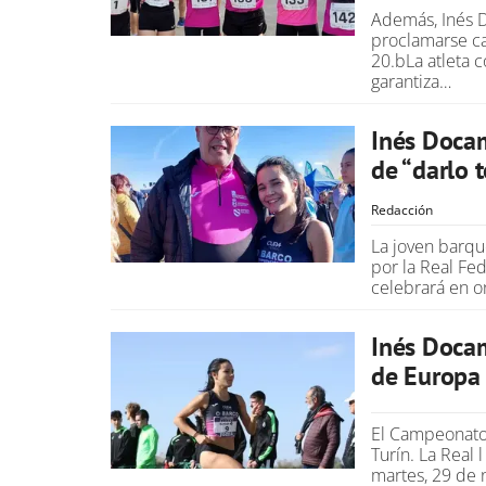
Además, Inés 
proclamarse c
20.bLa atleta 
garantiza…
Inés Docam
de “darlo 
Redacción
La joven barqu
por la Real Fe
celebrará en o
Inés Doca
de Europa
El Campeonato
Turín. La Real
martes, 29 de 