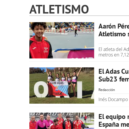
ATLETISMO
Aarón Pére
Atletismo 
El atleta del 
metros en 7,12
El Adas C
Sub23 fe
Redacción
Inés Docampo f
El equipo
España me