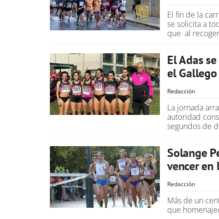
El fin de la ca
se solicita a t
que al recoger
El Adas se
el Gallego
Redacción
La jornada arr
autoridad cons
segundos de di
Solange Pe
vencer en 
Redacción
Más de un cent
que homenajeó