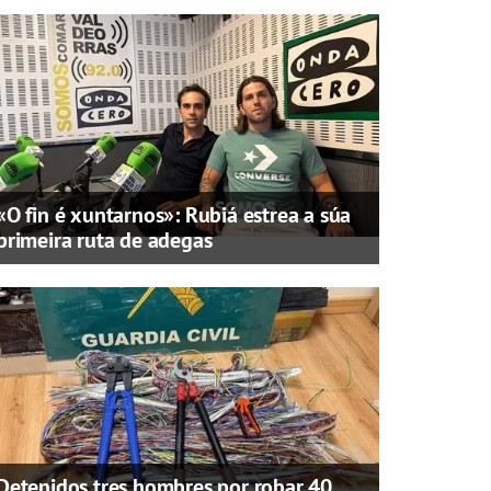
«O fin é xuntarnos»: Rubiá estrea a súa
primeira ruta de adegas
Detenidos tres hombres por robar 40