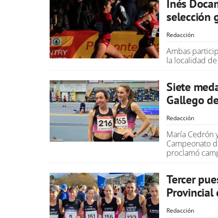
Inés Docam
selección 
Redacción
Ambas partici
la localidad d
Siete med
Gallego de
Redacción
María Cedrón y
Campeonato de
proclamó camp
Tercer pue
Provincial
Redacción