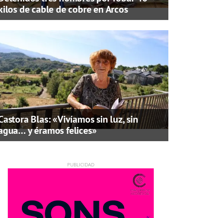
kilos de cable de cobre en Arcos
Castora Blas: «Vivíamos sin luz, sin
agua… y éramos felices»