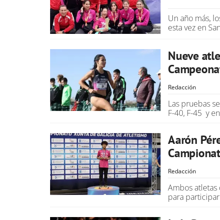
Un año más, l
esta vez en Sa
Nueve atle
Campeonat
Redacción
Las pruebas se
F-40, F-45 y e
Aarón Pére
Campionat
Redacción
Ambos atletas
para particip