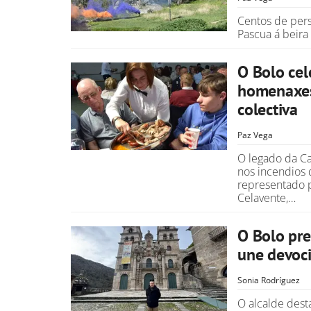
Centos de per
Pascua á beira
O Bolo cel
homenaxes 
colectiva
Paz Vega
O legado da Ca
nos incendios 
representado p
Celavente,…
O Bolo pr
une devoci
Sonia Rodríguez
O alcalde dest