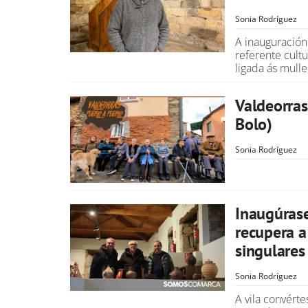
Sonia Rodríguez
A inauguración
referente cult
ligada ás mulle
Valdeorras
Bolo)
Sonia Rodríguez
Inaugúras
recupera a
singulares
Sonia Rodríguez
A vila convért