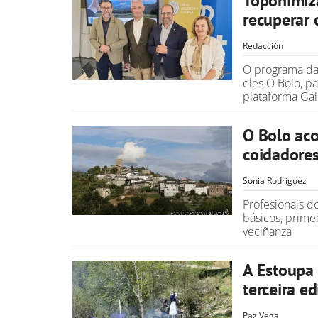
Toponimíz
recuperar 
Redacción
O programa da 
eles O Bolo, p
plataforma Ga
O Bolo aco
coidadore
Sonia Rodríguez
Profesionais d
básicos, prime
veciñanza
A Estoupa 
terceira ed
Paz Vega