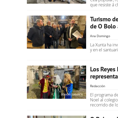
que resiste á c
Turismo de 
de O Bolo 
Ana Domingo
La Xunta ha in
y en el santuar
Los Reyes 
representa
Redacción
El programa de
Noel al colegio
recorrido de l