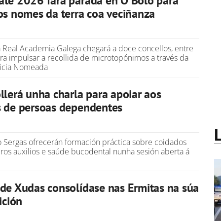
ate 2026 fará parada en O Bolo para
os nomes da terra coa veciñanza
Real Academia Galega chegará a doce concellos, entre
ara impulsar a recollida de microtopónimos a través da
licia Nomeada
llerá unha charla para apoiar aos
s de persoas dependentes
o Sergas ofrecerán formación práctica sobre coidados
iros auxilios e saúde bucodental nunha sesión aberta á
de Xudas consolídase nas Ermitas na súa
ición