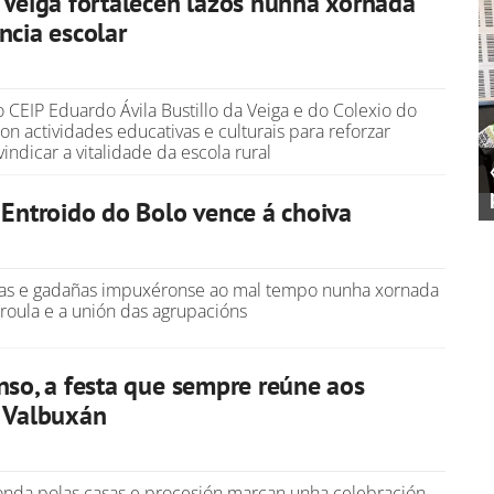
 Veiga fortalecen lazos nunha xornada
ncia escolar
CEIP Eduardo Ávila Bustillo da Veiga e do Colexio do
on actividades educativas e culturais para reforzar
indicar a vitalidade da escola rural
 Entroido do Bolo vence á choiva
as e gadañas impuxéronse ao mal tempo nunha xornada
roula e a unión das agrupacións
nso, a festa que sempre reúne aos
e Valbuxán
onda polas casas e procesión marcan unha celebración