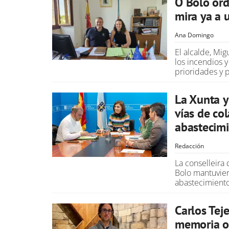
O Bolo ord
mira ya a 
Ana Domingo
El alcalde, Mi
los incendios y
prioridades y 
La Xunta y
vías de co
abastecimi
Redacción
La conselleira
Bolo mantuvier
abastecimiento
Carlos Tej
memoria ol