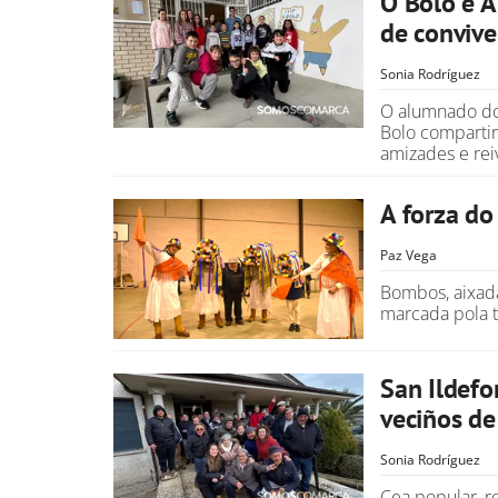
O Bolo e A
de convive
Sonia Rodríguez
O alumnado do 
Bolo compartir
amizades e reiv
A forza do
Paz Vega
Bombos, aixad
marcada pola t
San Ildefo
veciños d
Sonia Rodríguez
Cea popular, r