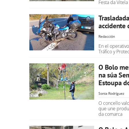
Festa da Vitel
Trasladada 
accidente 
Redacción
En el operativo
Tráfico y Prote
O Bolo mes
na súa Sem
Estoupa d
Sonia Rodríguez
O concello val
que une produt
da comarca