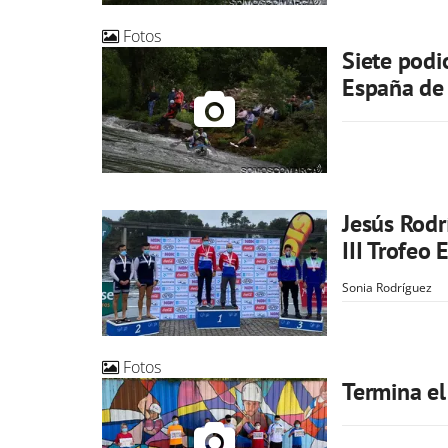
Fotos
Siete podi
España de 
Jesús Rod
III Trofeo 
Sonia Rodríguez
Fotos
Termina el