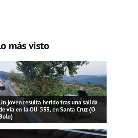
Lo más visto
Un joven resulta herido tras una salida
de vía en la OU-533, en Santa Cruz (O
Bolo)