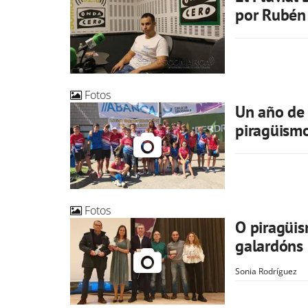
por Rubén
Fotos
Un año de 
piragüismo
Fotos
O piragüis
galardóns
Sonia Rodríguez