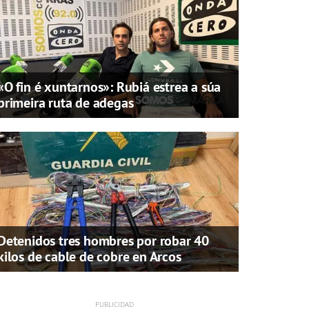
«O fin é xuntarnos»: Rubiá estrea a súa
primeira ruta de adegas
Detenidos tres hombres por robar 40
kilos de cable de cobre en Arcos