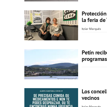
Protección
la feria de
Itzíar Marqués
Petín reci
programas 
Los concel
vecinos
Itzíar Marqués