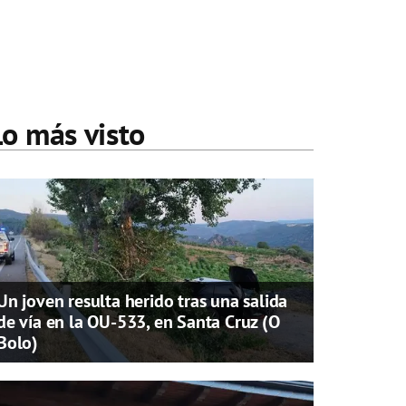
Lo más visto
Un joven resulta herido tras una salida
de vía en la OU-533, en Santa Cruz (O
Bolo)