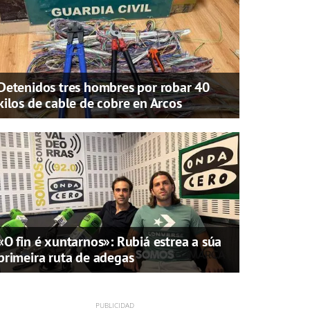
Detenidos tres hombres por robar 40
kilos de cable de cobre en Arcos
«O fin é xuntarnos»: Rubiá estrea a súa
primeira ruta de adegas