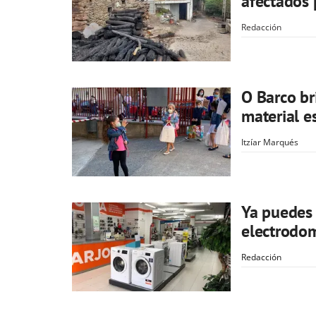
afectados 
Redacción
O Barco br
material e
Itzíar Marqués
Ya puedes 
electrodom
Redacción