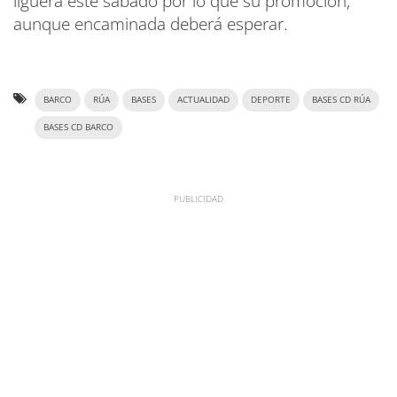
liguera este sábado por lo que su promoción,
aunque encaminada deberá esperar.
BARCO
RÚA
BASES
ACTUALIDAD
DEPORTE
BASES CD RÚA
BASES CD BARCO