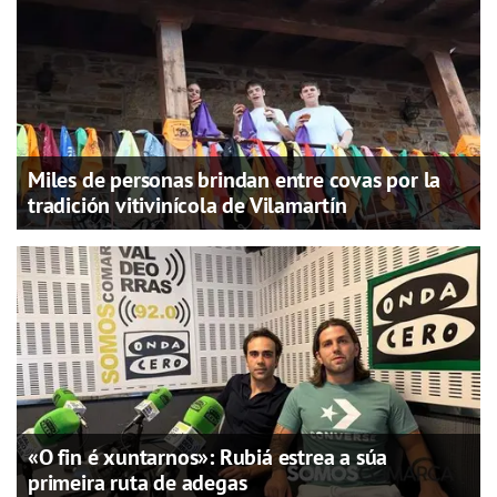
Miles de personas brindan entre covas por la
tradición vitivinícola de Vilamartín
«O fin é xuntarnos»: Rubiá estrea a súa
primeira ruta de adegas