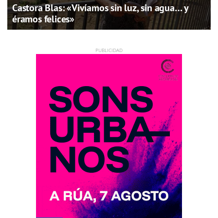
Castora Blas: «Vivíamos sin luz, sin agua… y
éramos felices»