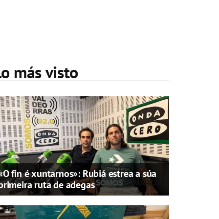
Lo más visto
«O fin é xuntarnos»: Rubiá estrea a súa
primeira ruta de adegas