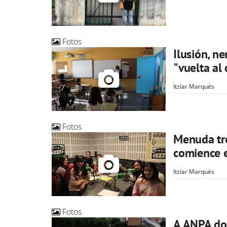
Fotos
Ilusión, n
"vuelta al
Itzíar Marqués
Fotos
Menuda tr
comience 
Itzíar Marqués
Fotos
A ANPA do 