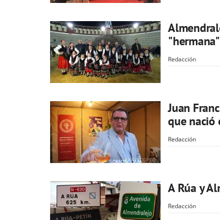
Almendral
"hermana" 
Redacción
Juan Franc
que nació 
Redacción
A Rúa y A
Redacción