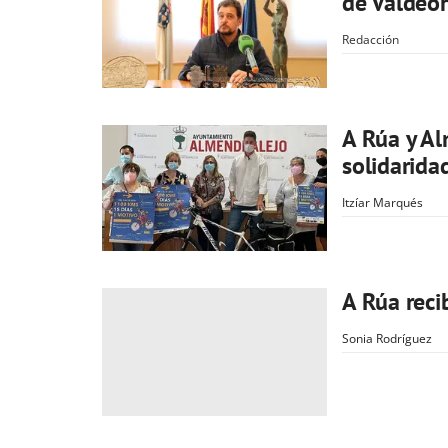
de Valdeor
Redacción
A Rúa y Al
solidarida
Itzíar Marqués
A Rúa reci
Sonia Rodríguez