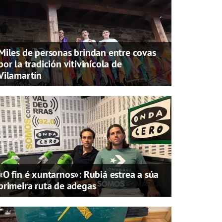
Miles de personas brindan entre covas
por la tradición vitivinícola de
Vilamartín
«O fin é xuntarnos»: Rubiá estrea a súa
primeira ruta de adegas