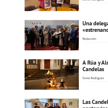
Una delega
«estrenand
Redacción
A Rúa y Al
Candelas
Sonia Rodríguez
Las Candel