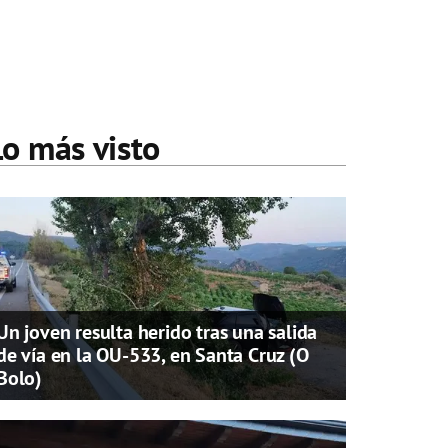
Lo más visto
Un joven resulta herido tras una salida
de vía en la OU-533, en Santa Cruz (O
Bolo)