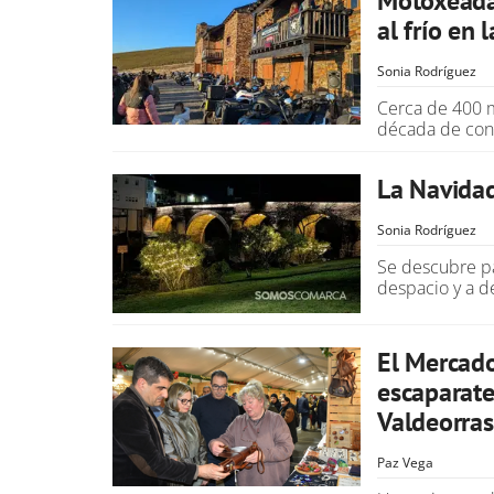
Motoxeada 
al frío en 
Sonia Rodríguez
Cerca de 400 m
década de conv
La Navidad
Sonia Rodríguez
Se descubre pa
despacio y a d
El Mercad
escaparate
Valdeorras
Paz Vega