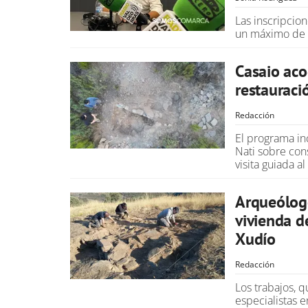
Las inscripcio
un máximo de 3
Casaio aco
restauraci
Redacción
El programa in
Nati sobre cons
visita guiada 
Arqueólog
vivienda d
Xudío
Redacción
Los trabajos, 
especialistas e