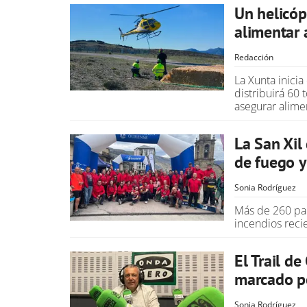
Un helicóp
alimentar 
Redacción
La Xunta inici
distribuirá 60 
asegurar alimen
La San Xil
de fuego y
Sonia Rodríguez
Más de 260 par
incendios reci
El Trail d
marcado po
Sonia Rodríguez