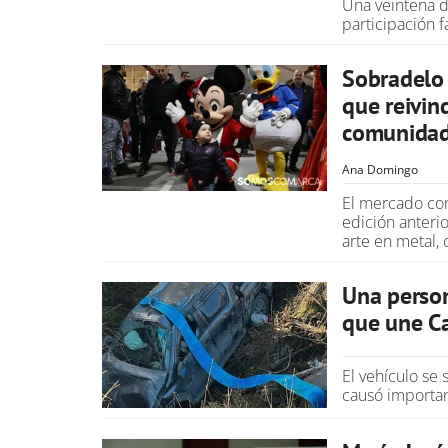
Una veintena d
participación 
Sobradelo
que reivin
comunida
Ana Domingo
El mercado con
edición anterior
arte en metal, 
Una person
que une Ca
El vehículo se 
causó importan