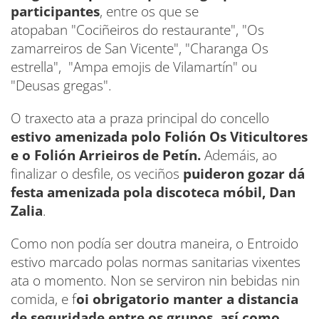
participantes
, entre os que se
atopaban "Cociñeiros do restaurante", "Os
zamarreiros de San Vicente", "Charanga Os
estrella", "Ampa emojis de Vilamartín" ou
"Deusas gregas".
O traxecto ata a praza principal do concello
estivo amenizada polo Folión Os Viticultores
e o Folión Arrieiros de Petín.
Ademáis, ao
finalizar o desfile, os veciños
puideron gozar dá
festa amenizada pola discoteca móbil, Dan
Zalia
.
Como non podía ser doutra maneira, o Entroido
estivo marcado polas normas sanitarias vixentes
ata o momento. Non se serviron nin bebidas nin
comida, e f
oi obrigatorio manter a distancia
de seguridade entre os grupos, así como