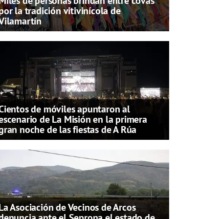
Miles de personas brindan entre covas
por la tradición vitivinícola de
Vilamartín
Cientos de móviles apuntaron al
escenario de La Misión en la primera
gran noche de las fiestas de A Rúa
La Asociación de Vecinos de Arcos
denuncia ante el Seprona el estado de