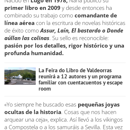
Nacido en
Lugo en 1978,
Narla publicó su
primer libro en 2009
y desde entonces ha
combinado su trabajo como
comandante de
línea aérea
con la escritura de novelas históricas
de éxito como
Assur, Laín, El bastardo o Donde
aúllan las colinas
. Su sello es reconocible:
pasión por los detalles, rigor histórico y una
profunda humanidad.
La Feira do Libro de Valdeorras
reunirá a 12 autores y un programa
familiar con cuentacuentos y escape
room
«Yo siempre he buscado esas
pequeñas joyas
ocultas de la historia
. Cosas que nos hacen
arquear una ceja», explica. Así llevó a los vikingos
a Compostela o a los samuráis a Sevilla. Esta vez