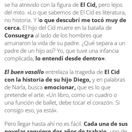
se ha atrevido con la figura de
El Cid,
pero lejos
del mito. «Lo que sabemos de El Cid es literatura,
no historia. Y l
o que descubrí me tocó muy de
cerca.
El hijo del Cid muere en la batalla de
Consuegra
al lado de los hombres que
arruinaron la vida de su padre. ¿Qué separa a un
padre de un hijo así? Yo, que tuve una infancia
complicada,
lo entendí desde dentro»
.
El buen vasallo
entrelaza la tragedia de
El Cid
con la historia de su hijo Diego,
y en palabras
de Narla, busca
emocionar,
que es lo que
pretende el arte: «Un libro, como un cuadro o
una función de ballet, debe tocar el corazón. Si
consigo eso, ya está».
Pero llegar hasta ahí no es fácil.
Cada una de sus
novelas requiere dos años de trabajo
: uno de