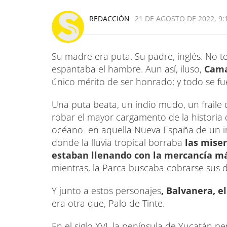
REDACCIÓN
21 DE AGOSTO DE 2022, 9:
Su madre era puta. Su padre, inglés. No te
espantaba el hambre. Aun así, iluso,
Cama
único mérito de ser honrado; y todo se fue
Una puta beata, un indio mudo, un fraile
robar el mayor cargamento de la historia de
océano en aquella Nueva España de un im
donde la lluvia tropical borraba
las miser
estaban llenando con la mercancía má
mientras, la Parca buscaba cobrarse sus
Y junto a estos personajes
, Balvanera, e
era otra que, Palo de Tinte.
En el siglo XVI, la península de Yucatán p