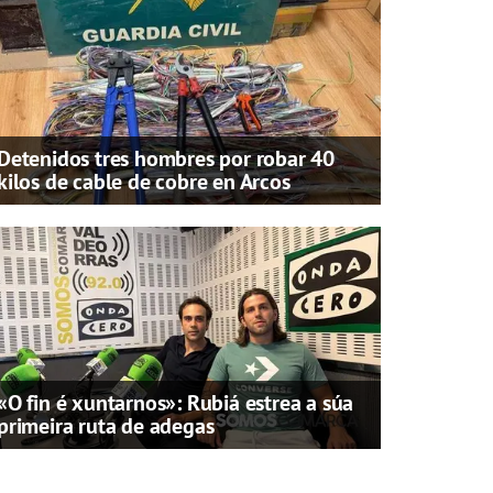
Detenidos tres hombres por robar 40
kilos de cable de cobre en Arcos
«O fin é xuntarnos»: Rubiá estrea a súa
primeira ruta de adegas