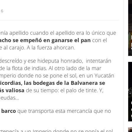
16
nía apellido cuando el apellido era lo único que
cho se empeñó en ganarse el pan
con el
 al carajo. A la fuerza ahorcan.
 descreído y ese hideputa honrado, intentarán
 la flota de indias. Al otro lado de la mar
perio donde no se pone el sol, en un Yucatán
icordias, las bodegas de la Balvanera se
s valiosa
de su tiempo: el palo de tinte. Y,
 deudas…
l barco
que transporta esta mercancía que no
ertenecía a un Imperio donde no se ponía el sol.