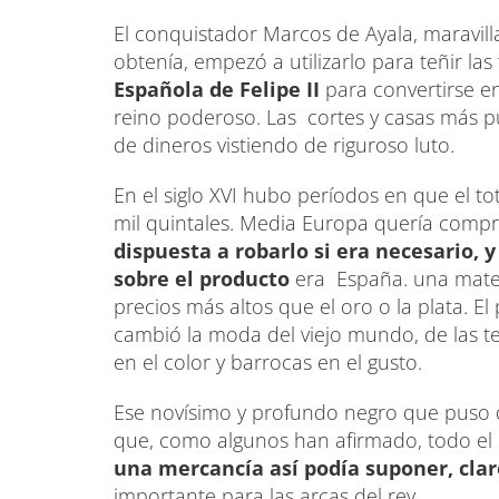
El conquistador Marcos de Ayala, maravil
obtenía, empezó a utilizarlo para teñir la
Española de Felipe II
para convertirse e
reino poderoso. Las cortes y casas más p
de dineros vistiendo de riguroso luto.
En el siglo XVI hubo períodos en que el to
mil quintales. Media Europa quería compra
dispuesta a robarlo si era necesario, 
sobre el producto
era España. una mater
precios más altos que el oro o la plata. E
cambió la moda del viejo mundo, de las ten
en el color y barrocas en el gusto.
Ese novísimo y profundo negro que puso de
que, como algunos han afirmado, todo el c
una mercancía así podía suponer, clar
importante para las arcas del rey.