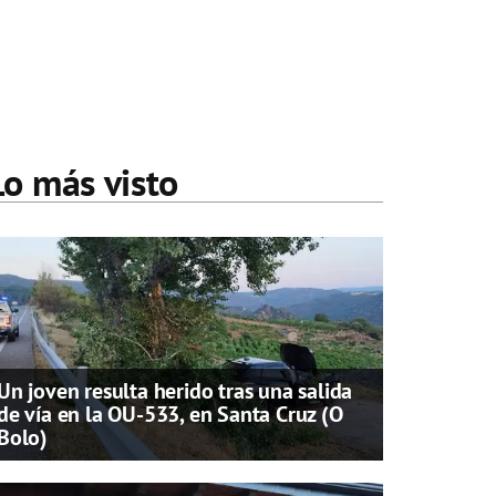
Lo más visto
Un joven resulta herido tras una salida
de vía en la OU-533, en Santa Cruz (O
Bolo)