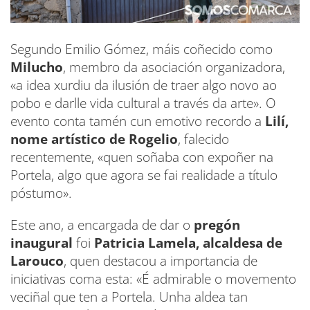
Segundo Emilio Gómez, máis coñecido como
Milucho
, membro da asociación organizadora,
«a idea xurdiu da ilusión de traer algo novo ao
pobo e darlle vida cultural a través da arte». O
evento conta tamén cun emotivo recordo a
Lilí,
nome artístico de Rogelio
, falecido
recentemente, «quen soñaba con expoñer na
Portela, algo que agora se fai realidade a título
póstumo».
Este ano, a encargada de dar o
pregón
inaugural
foi
Patricia Lamela, alcaldesa de
Larouco
, quen destacou a importancia de
iniciativas coma esta: «É admirable o movemento
veciñal que ten a Portela. Unha aldea tan