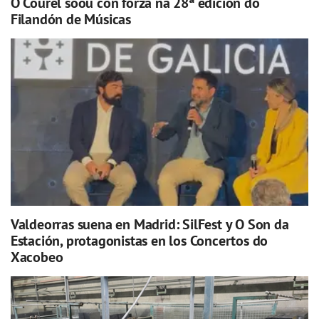
O Courel soou con forza na 28ª edición do
Filandón de Músicas
Valdeorras suena en Madrid: SilFest y O Son da
Estación, protagonistas en los Concertos do
Xacobeo