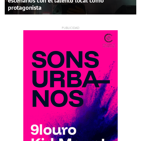
escenarios con el talento local como
protagonista