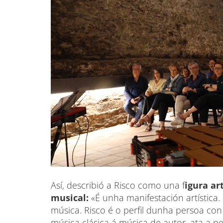
Así, describió a Risco como una f
igura ar
musical:
«É unha manifestación artística
música. Risco é o perfil dunha persoa con
música clásica á música de autor, ata a per