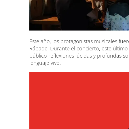
Este año, los protagonistas musicales fuer
Rábade. Durante el concierto, este último
público reflexiones lúcidas y profundas sob
lenguaje vivo.