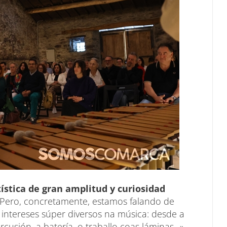
tística de gran amplitud y curiosidad
. Pero, concretamente, estamos falando de
 intereses súper diversos na música: desde a
cusión, a batería, o traballo coas láminas...».