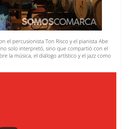
on el percusionista Ton Risco y el pianista Abe
 no solo interpretó, sino que compartió con el
re la música, el diálogo artístico y el jazz como