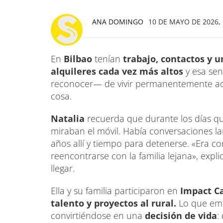
ANA DOMINGO
10 DE MAYO DE 2026, 
En
Bilbao
tenían
trabajo, contactos y u
alquileres cada vez más altos
y esa sens
reconocer— de vivir permanentemente ac
cosa.
Natalia
recuerda que durante los días q
miraban el móvil. Había conversaciones lar
años allí y tiempo para detenerse. «Era c
reencontrarse con la familia lejana», expli
llegar.
Ella y su familia participaron en
Impact C
talento y proyectos al rural.
Lo que em
convirtiéndose en una
decisión de vida
: