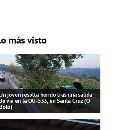
Lo más visto
Un joven resulta herido tras una salida
de vía en la OU-533, en Santa Cruz (O
Bolo)