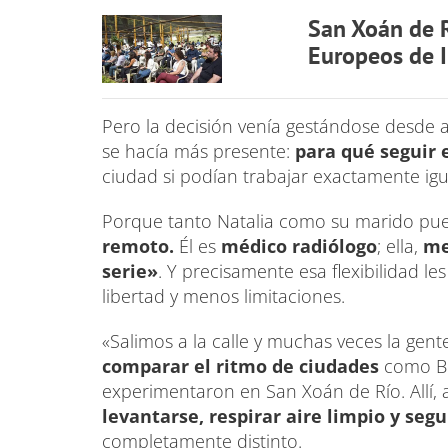
San Xoán de R
Europeos de I
Pero la decisión venía gestándose desde 
se hacía más presente:
para qué seguir
ciudad si podían trabajar exactamente ig
Porque tanto Natalia como su marido pue
remoto.
Él es
médico radiólogo
; ella,
me
serie»
. Y precisamente esa flexibilidad 
libertad y menos limitaciones.
«Salimos a la calle y muchas veces la gen
comparar el ritmo de ciudades
como Bi
experimentaron en San Xoán de Río. Allí,
levantarse, respirar aire limpio y se
completamente distinto.