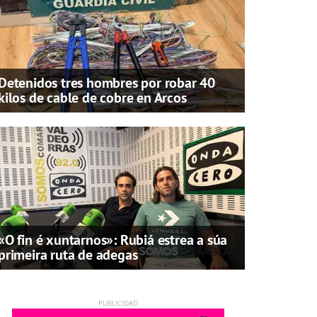
Detenidos tres hombres por robar 40
kilos de cable de cobre en Arcos
«O fin é xuntarnos»: Rubiá estrea a súa
primeira ruta de adegas