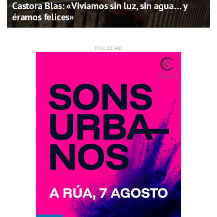
Castora Blas: «Vivíamos sin luz, sin agua… y
éramos felices»