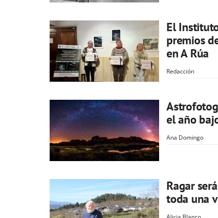
El Institu
premios de
en A Rúa
Redacción
Astrofotogr
el año bajo
Ana Domingo
Ragar será
toda una v
Alicia Blanco