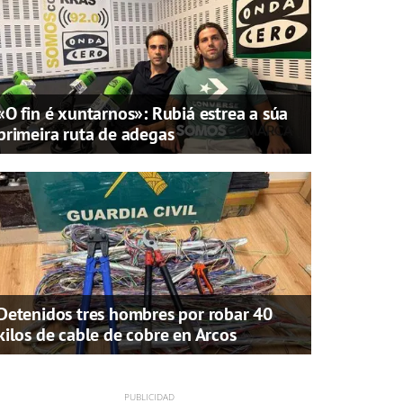
«O fin é xuntarnos»: Rubiá estrea a súa
primeira ruta de adegas
Detenidos tres hombres por robar 40
kilos de cable de cobre en Arcos