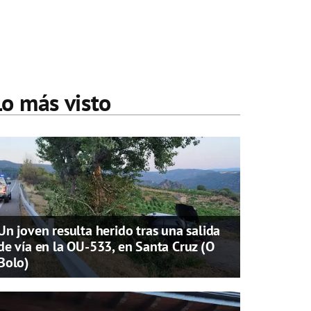
Lo más visto
Un joven resulta herido tras una salida
de vía en la OU-533, en Santa Cruz (O
Bolo)