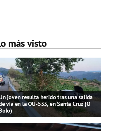
Lo más visto
Un joven resulta herido tras una salida
de vía en la OU-533, en Santa Cruz (O
Bolo)