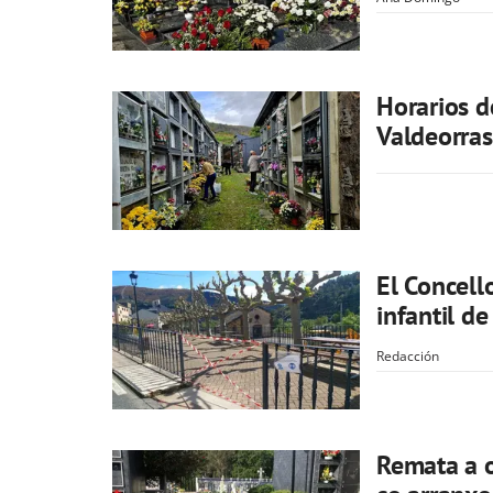
Horarios d
Valdeorras
El Concell
infantil d
Redacción
Remata a o