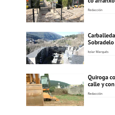
co arranxo
Redacción
Carballeda
Sobradelo
Itzíar Marqués
Quiroga co
calle y co
Redacción