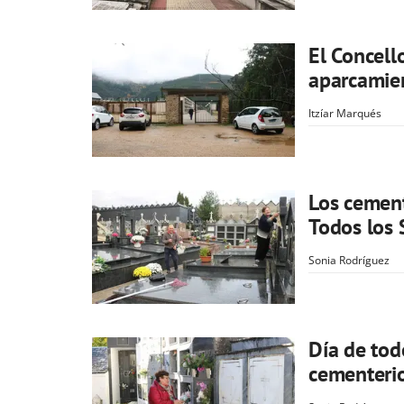
El Concell
aparcamien
Itzíar Marqués
Los cement
Todos los 
Sonia Rodríguez
Día de tod
cementeri