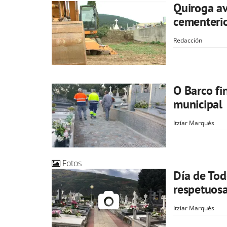
Quiroga av
cementeri
Redacción
O Barco fi
municipal
Itzíar Marqués
Fotos
Día de Tod
respetuos
Itzíar Marqués