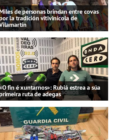
Miles de personas brindan entre covas
por la tradición vitivinícola de
Vilamartín
«O fin é xuntarnos»: Rubiá estrea a súa
primeira ruta de adegas