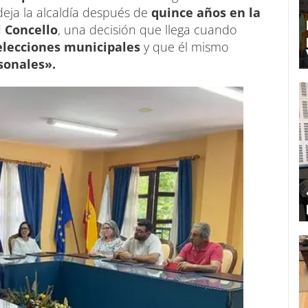
eja la alcaldía después de
quince años en la
l Concello
, una decisión que llega cuando
elecciones municipales
y que él mismo
sonales».