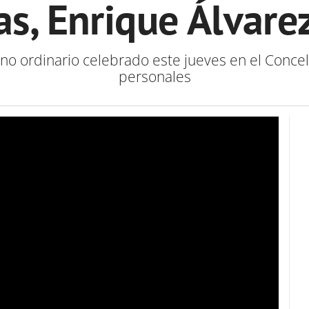
as, Enrique Álvarez
eno ordinario celebrado este jueves en el Conce
personales