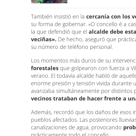
También insistió en la
cercanía con los v
su forma de gobernar. «O concello é a ca
la que defendió que el
alcalde debe esta
veciñas».
De hecho, aseguró que práctica
su número de teléfono personal.
Los momentos más duros de su intervenció
forestales
que golpearon con fuerza a Vi
verano. El todavía alcalde habló de aquel
enorme presión y tensión vivida durante u
avanzaba simultáneamente por distintos 
vecinos trataban de hacer frente a una
Además, recordó que los daños de esos in
pueblos afectados. Las posteriores lluevi
canalizaciones de agua, provocando
prob
prácticamente todo el concello.