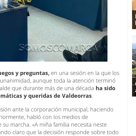
ruegos y preguntas,
en una sesión en la que los
unanimidad, aunque toda la atención terminó
calde que durante más de una década
ha sido
emáticas y queridas de Valdeorras
.
sión ante la corporación municipal, haciendo
eriormente, habló con los medios de
 su marcha. «A miña familia necesita neste
ando claro que la decisión responde sobre todo