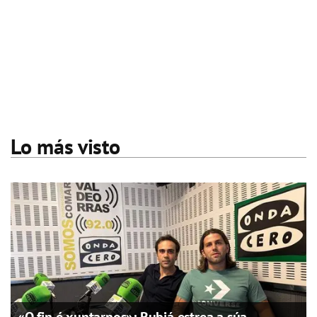
Lo más visto
«O fin é xuntarnos»: Rubiá estrea a súa