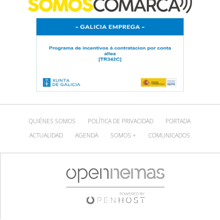
QUIÉNES SOMOS
POLÍTICA DE PRIVACIDAD
PORTADA
ACTUALIDAD
AGENDA
SOMOS +
COMUNICADOS