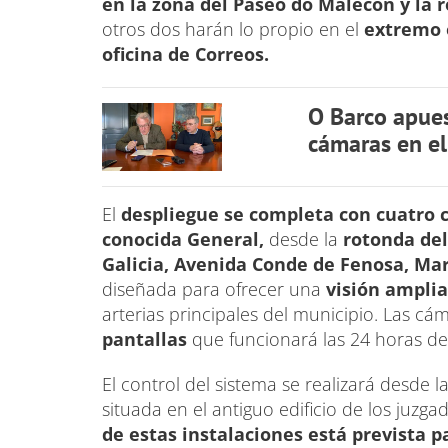
en la zona del Paseo do Malecón y la 
otros dos harán lo propio en el
extremo 
oficina de Correos.
O Barco apues
cámaras en el
El
despliegue se completa con cuatro
conocida General,
desde la
rotonda del
Galicia, Avenida Conde de Fenosa, Ma
diseñada para ofrecer una
visión ampli
arterias principales del municipio. Las c
pantallas
que funcionará las 24 horas del
El control del sistema se realizará desde l
situada en el antiguo edificio de los juzga
de estas instalaciones está prevista 