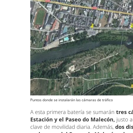
Puntos donde se instalarán las cámaras de tráfico
A esta primera batería se sumarán
tres c
Estación y el Paseo do Malecón,
justo a
clave de movilidad diaria. Además,
dos di