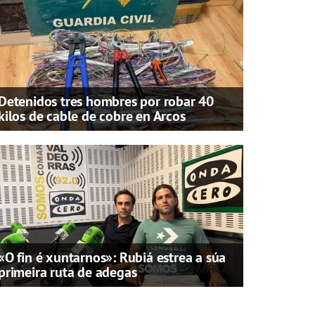
Detenidos tres hombres por robar 40
kilos de cable de cobre en Arcos
«O fin é xuntarnos»: Rubiá estrea a súa
primeira ruta de adegas