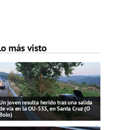
Lo más visto
Un joven resulta herido tras una salida
de vía en la OU-533, en Santa Cruz (O
Bolo)