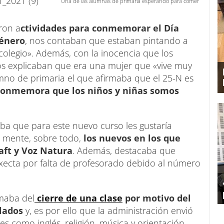
Una de las alumnas de primaria esperando para comer
ron a
ctividades para conmemorar el Día
Género
, nos contaban que estaban pintando a
colegio». Además, con la inocencia que los
os explicaban que era una mujer que «vive muy
umno de primaria el que afirmaba que el 25-N es
y conmemora que los niños y niñas somos
ba que para este nuevo curso les gustaría
n mente, sobre todo,
los nuevos en los que
aft y Voz Natura
. Además, destacaba que
xecta por falta de profesorado debido al número
rmaba del
cierre de una clase
por motivo del
lados
y, es por ello que la administración envió
es como inglés, religión, música y orientación.