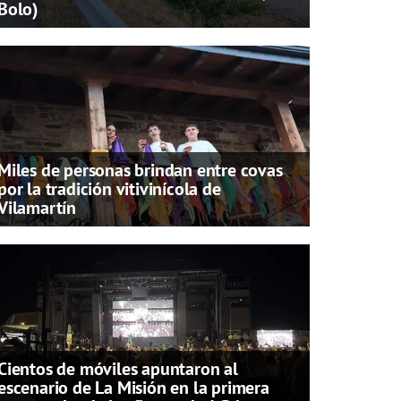
Bolo)
Miles de personas brindan entre covas
por la tradición vitivinícola de
Vilamartín
Cientos de móviles apuntaron al
escenario de La Misión en la primera