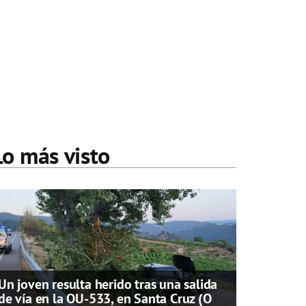
Lo más visto
Un joven resulta herido tras una salida
de vía en la OU-533, en Santa Cruz (O