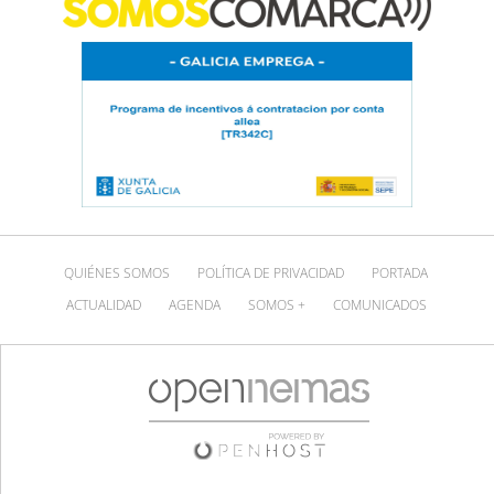
QUIÉNES SOMOS
POLÍTICA DE PRIVACIDAD
PORTADA
ACTUALIDAD
AGENDA
SOMOS +
COMUNICADOS