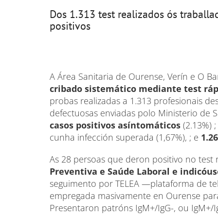
Dos 1.313 test realizados ós trabal
positivos
A Área Sanitaria de Ourense, Verín e O B
cribado sistemático mediante test rá
probas realizadas a 1.313 profesionais d
defectuosas enviadas polo Ministerio de 
casos positivos asíntomáticos
(2.13%) 
cunha infección superada (1,67%), ; e
1.2
As 28 persoas que deron positivo no test
Preventiva e Saúde Laboral e indicóus
seguimento por TELEA —plataforma de tel
empregada masivamente en Ourense para 
Presentaron patróns IgM+/IgG-, ou IgM+/Ig