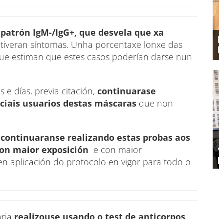
 patrón IgM-/IgG+, que desvela que xa
tiveran síntomas. Unha porcentaxe lonxe das
 que estiman que estes casos poderían darse nun
 e días, previa citación,
continuarase
nciais usuarios destas máscaras
que non
,
continuaranse realizando estas probas aos
con maior exposición
e con maior
en aplicación do protocolo en vigor para todo o
aria
realizouse usando o test de anticorpos