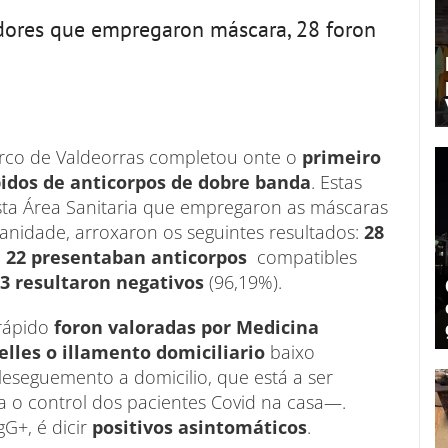
ladores que empregaron máscara, 28 foron
arco de Valdeorras completou onte o
primeiro
pidos de anticorpos de dobre banda
. Estas
esta Área Sanitaria que empregaron as máscaras
Sanidade, arroxaron os seguintes resultados:
28
;
22 presentaban anticorpos
compatibles
63 resultaron negativos
(96,19%).
 rápido
foron valoradas por Medicina
elles o illamento domiciliario
baixo
eseguemento a domicilio, que está a ser
o control dos pacientes Covid na casa—.
G+, é dicir
positivos asintomáticos
.