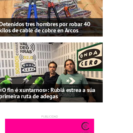
Detenidos tres hombres por robar 40
kilos de cable de cobre en Arcos
«O fin é xuntarnos»: Rubiá estrea a súa
primeira ruta de adegas