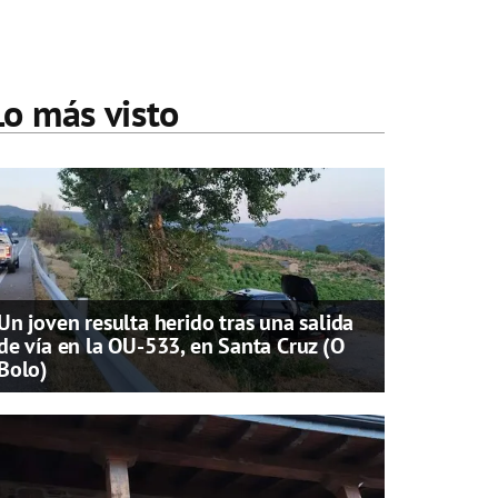
Lo más visto
Un joven resulta herido tras una salida
de vía en la OU-533, en Santa Cruz (O
Bolo)