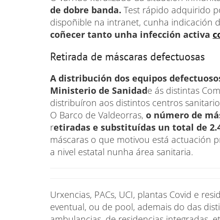
de dobre banda.
Test rápido adquirido p
dispoñible na intranet, cunha indicación 
coñecer tanto unha infección activa
c
Retirada de máscaras defectuosas
A distribución dos equipos defectuosos
Ministerio de Sanidad
e ás distintas Co
distribuíron aos distintos centros sanitar
O Barco de Valdeorras,
o número de másc
r
etiradas e substituídas un total de 2.
máscaras o que motivou está actuación pr
a nivel estatal nunha área sanitaria.
Urxencias, PACs, UCI, plantas Covid e resi
eventual, ou de pool, ademais do das dist
ambulancias, de residencias integradas, 