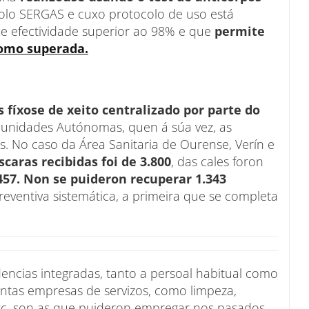
olo SERGAS e cuxo protocolo de uso está
de efectividade superior ao 98% e que
permite
omo superada.
 fíxose de xeito centralizado por parte do
munidades Autónomas, quen á súa vez, as
ios. No caso da Área Sanitaria de Ourense, Verín e
aras recibidas foi de 3.800
, das cales foron
457.
Non se puideron recuperar 1.343
eventiva sistemática, a primeira que se completa
dencias integradas, tanto a persoal habitual como
intas empresas de servizos, como limpeza,
etc. son as que puideron empregar nos pasados