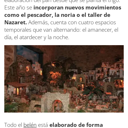
elaboración del pan desde que se planta el trigo.
Este año se
incorporan nuevos movimientos
como el pescador, la noria o el taller de
Nazaret.
Además, cuenta con cuatro espacios
temporales que van alternando: el amanecer, el
día, el atardecer y la noche.
Todo el
belén
está
elaborado de forma