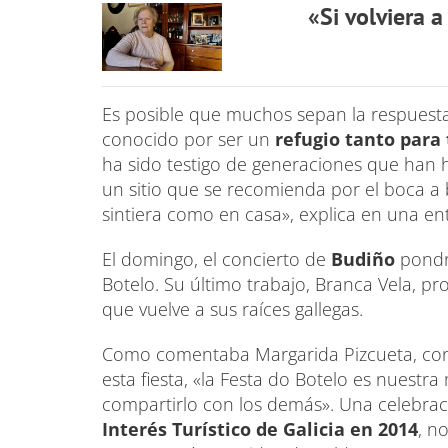
«Si volviera a
Es posible que muchos sepan la respuesta,
conocido por ser un
refugio tanto par
ha sido testigo de generaciones que ha
un sitio que se recomienda por el boca a 
sintiera como en casa», explica en una ent
El domingo, el concierto de
Budiño
pondrá
Botelo. Su último trabajo, Branca Vela, p
que vuelve a sus raíces gallegas.
Como comentaba Margarida Pizcueta, conce
esta fiesta, «la Festa do Botelo es nuest
compartirlo con los demás». Una celebra
Interés Turístico de Galicia en 2014
, n