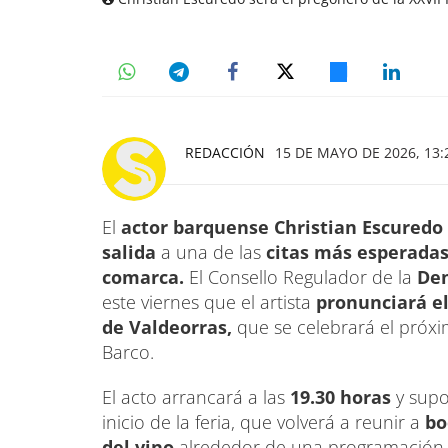
REDACCIÓN
15 DE MAYO DE 2026, 13:
El
actor barquense Christian Escuredo
salida
a una de las
citas más esperadas d
comarca.
El Consello Regulador de la
Den
este viernes que el artista
pronunciará el
de Valdeorras,
que se celebrará el próx
Barco.
El acto arrancará a las
19.30 horas
y sup
inicio de la feria, que volverá a reunir a
bo
del vino
alrededor de una programación 