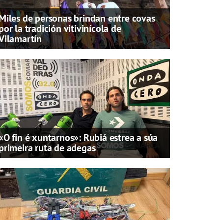
Miles de personas brindan entre covas
por la tradición vitivinícola de
Vilamartín
«O fin é xuntarnos»: Rubiá estrea a súa
primeira ruta de adegas