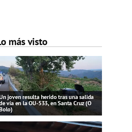
Lo más visto
Un joven resulta herido tras una salida
de vía en la OU-533, en Santa Cruz (O
Bolo)