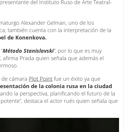
resentante del Instituto Ruso de Arte Teatral-
ramaturgo Alexander Gelman, uno de los
a; también cuenta con la interpretación de la
pel de Konenkova.
 “
Método Stanislavski
”
, por lo que es muy
, afirma Prada quien señala que además el
ermoso.
ro de cámara
Plot Point
fue un éxito ya que
esentación de la colonia rusa en la ciudad
do la perspectiva, planificando el futuro de la
potente”, destaca el actor rués quien señala que