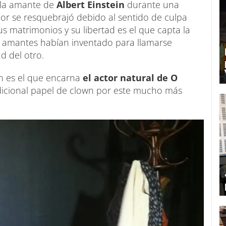
 la amante de
Albert Einstein
durante una
or se resquebrajó debido al sentido de culpa
s matrimonios y su libertad es el que capta la
s amantes habían inventado para llamarse
d del otro.
án es el que encarna
el actor natural de O
dicional papel de clown por este mucho más