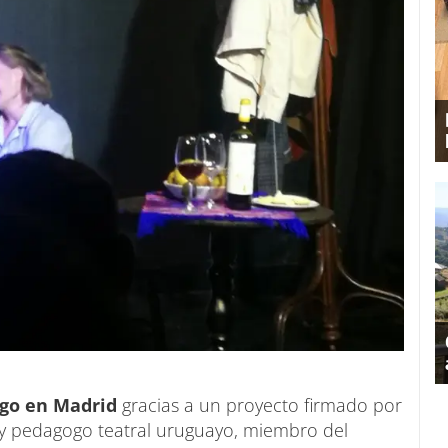
go en Madrid
gracias a un proyecto firmado por
r y pedagogo teatral uruguayo, miembro del